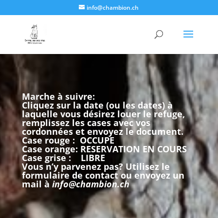
info@chambion.ch
Marche à suivre:
Cliquez sur la date (ou les dates) à
laquelle vous désirez louer le refuge,
remplissez les cases avec vos
cordonnées et envoyez le document.
Case rouge : OCCUPE
Case orange: RESERVATION EN COURS
Case grise : LIBRE
Vous n’y parvenez pas? Utilisez le
formulaire de contact ou envoyez un
mail à
info@chambion.ch