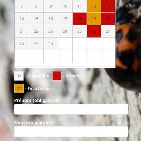
7
8
9
10
11
12
13
14
15
16
17
18
19
20
21
22
23
24
25
26
27
28
29
30
07
07
- Disponible
- Réservé
07
- En attente
Prénom (obligatoire):
Nom (obligatoire):