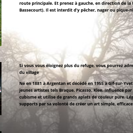
route principale. Et prenez à gauche, en direction de la
Bassecourt). Il est interdit d’y pêcher, nager ou pique-n
Si vous vous éloignez plus du refuge, vous pourrez admi
du village
Né en 1881 à Argentan et décédé en 1955 à Gif-sur-Yvet
jeunes artistes tels Braque, Picasso, Klee. Influencé par 
cubisme et utilise de grands aplats de couleur pure. Lég
supports par sa volonté de créer un art simple, efficace, 