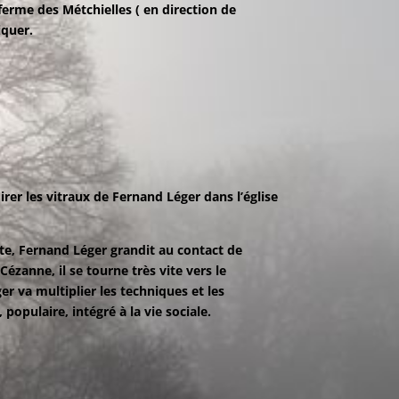
 ferme des Métchielles ( en direction de
iquer.
rer les vitraux de Fernand Léger dans l’église
te, Fernand Léger grandit au contact de
Cézanne, il se tourne très vite vers le
er va multiplier les techniques et les
populaire, intégré à la vie sociale.